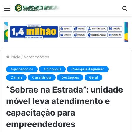
Menu
P
p
Início
/
Agronegócios
Agronegócios
Alcinopolis
Camapuã-Figueirão
Canais
Cassilândia
Destaques
Geral
“Sebrae na Estrada”: unidade
móvel leva atendimento e
capacitação para
empreendedores