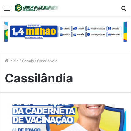
Menu
P
p
Início
/
Canais
/
Cassilândia
Cassilândia