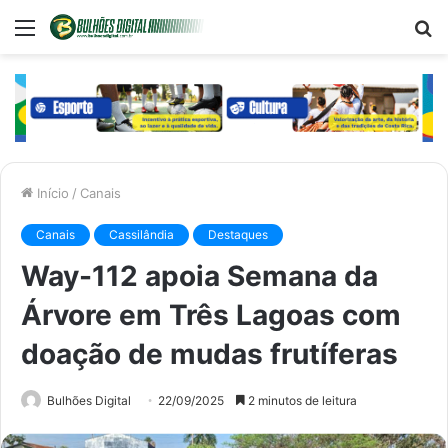
Menu
P
p
Início
/
Canais
Canais
Cassilândia
Destaques
Way-112 apoia Semana da
Árvore em Três Lagoas com
doação de mudas frutíferas
Bulhões Digital
22/09/2025
2 minutos de leitura