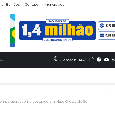
il Bulhões
Contato
Anuncie aqui
℃
Faceb
Yo
21
es
Alcinópolis - MS /
temperaturas como destaque em Mato Grosso do Sul