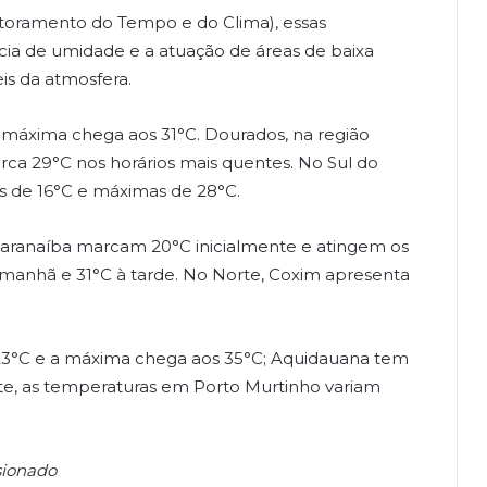
oramento do Tempo e do Clima), essas
cia de umidade e a atuação de áreas de baixa
is da atmosfera.
máxima chega aos 31°C. Dourados, na região
rca 29°C nos horários mais quentes. No Sul do
s de 16°C e máximas de 28°C.
aranaíba marcam 20°C inicialmente e atingem os
manhã e 31°C à tarde. No Norte, Coxim apresenta
23°C e a máxima chega aos 35°C; Aquidauana tem
ste, as temperaturas em Porto Murtinho variam
sionado