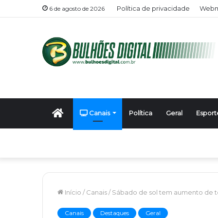
Política de privacidade
Webma
6 de agosto de 2026
Início
Canais
Política
Geral
Esport
Início
/
Canais
/
Sábado de sol tem aumento de 
Canais
Destaques
Geral