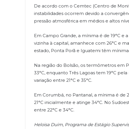
De acordo com o Cemtec (Centro de Monit
instabilidades ocorrem devido a convergên
pressão atmosférica em médios e altos níve
Em Campo Grande, a mínima é de 19°C e a 
vizinha à capital, amanhece com 26°C e ma
estado, Ponta Porã e Iguatemi têm mínima
Na região do Bolsão, os termômetros em P
33°C, enquanto Três Lagoas tem 19°C pela 
variação entre 21°C e 35°C.
Em Corumbá, no Pantanal, a mínima é de 
21°C inicialmente e atinge 34°C. No Sudoe
entre 22°C e 34°C.
Heloisa Duim, Programa de Estágio Supervi