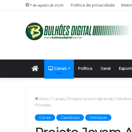
Política de privacidade
Webma
7 de agosto de 2026
Início
Canais
Política
Geral
Esport
Início
/
Canais
/
Projeto Jovem Aprendiz Transfor
Privadas
Canais
Cassilândia
Destaques