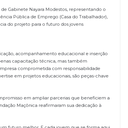
 de Gabinete Nayara Modestos, representando o
 Agência Pública de Emprego (Casa do Trabalhador),
ia do projeto para o futuro dos jovens
ficação, acompanhamento educacional e inserção
penas capacitação técnica, mas também
 empresa comprometida com responsabilidade
pertise em projetos educacionais, são peças-chave
compromisso em ampliar parcerias que beneficiem a
undação Maçônica reafirmaram sua dedicação à
um futuro melhor. E cada jovem que se forma aqui