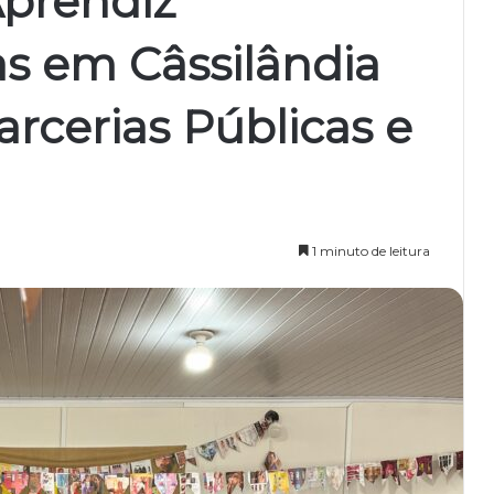
Aprendiz
s em Câssilândia
rcerias Públicas e
1 minuto de leitura