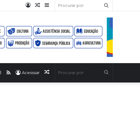
Entrar
Artigo
Barra
Procurar
aleatório
Lateral
por
ook
uTube
WhatsApp
RSS
Artigo
Procurar
Acesssar
aleatório
por