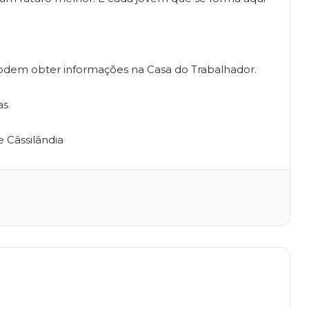
odem obter informações na Casa do Trabalhador.
as
 Câssilândia