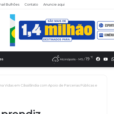
il Bulhões
Contato
Anuncie aqui
℃
Faceb
Yo
19
es
Alcinópolis - MS /
ma Vidas em Câssilândia com Apoio de Parcerias Públicas e