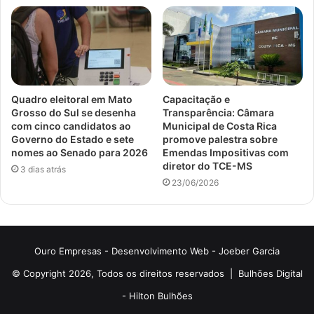
Quadro eleitoral em Mato
Capacitação e
Grosso do Sul se desenha
Transparência: Câmara
com cinco candidatos ao
Municipal de Costa Rica
Governo do Estado e sete
promove palestra sobre
nomes ao Senado para 2026
Emendas Impositivas com
diretor do TCE-MS
3 dias atrás
23/06/2026
Ouro Empresas
- Desenvolvimento Web -
Joeber Garcia
© Copyright 2026, Todos os direitos reservados |
Bulhões Digital
-
Hilton Bulhões