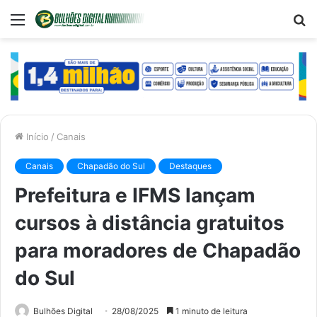
Menu
P
p
Início
/
Canais
Canais
Chapadão do Sul
Destaques
Prefeitura e IFMS lançam
cursos à distância gratuitos
para moradores de Chapadão
do Sul
Bulhões Digital
28/08/2025
1 minuto de leitura