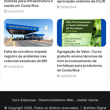
milhões para infraestrutura e
aprovação unânime da CCJR
saúde em Costa Rica
19/06/2024
14/03/2025
Falta de convênio impede
Agregação de Valor: Curso
registro de acidentes nas
gratuito ensina técnicas de
rodovias estaduais de MS
mini processamento de
hortaliças para produtores
14/06/2025
de Costa Rica
16/06/2026
Ouro Empresas
- Desenvolvimento Web -
Joeber Garcia
© Copyright 2026, Todos os direitos reservados |
Bulhões Digital