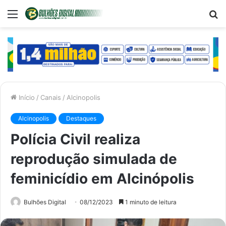
Menu
P
p
Início
/
Canais
/
Alcinopolis
Alcinopolis
Destaques
Polícia Civil realiza
reprodução simulada de
feminicídio em Alcinópolis
Bulhões Digital
08/12/2023
1 minuto de leitura