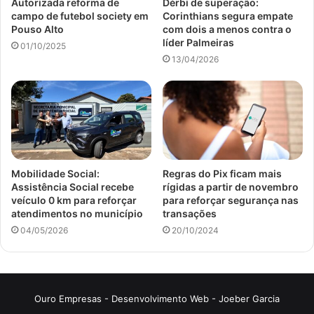
Autorizada reforma de
Dérbi de superação:
campo de futebol society em
Corinthians segura empate
Pouso Alto
com dois a menos contra o
líder Palmeiras
01/10/2025
13/04/2026
Mobilidade Social:
Regras do Pix ficam mais
Assistência Social recebe
rígidas a partir de novembro
veículo 0 km para reforçar
para reforçar segurança nas
atendimentos no município
transações
04/05/2026
20/10/2024
Ouro Empresas
- Desenvolvimento Web -
Joeber Garcia