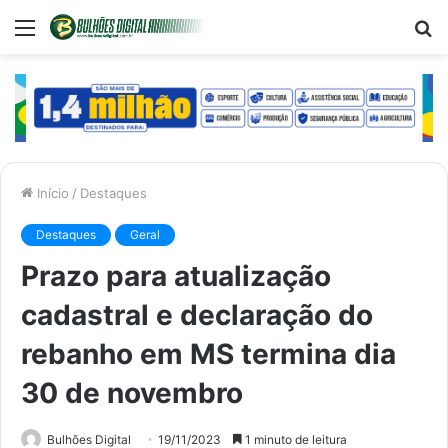
Menu
P
p
Início
/
Destaques
Destaques
Geral
Prazo para atualização
cadastral e declaração do
rebanho em MS termina dia
30 de novembro
Bulhões Digital
19/11/2023
1 minuto de leitura