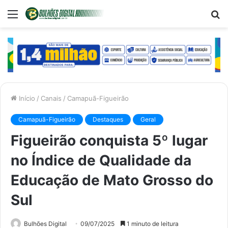
Menu
P
p
Início
/
Canais
/
Camapuã-Figueirão
Camapuã-Figueirão
Destaques
Geral
Figueirão conquista 5º lugar
no Índice de Qualidade da
Educação de Mato Grosso do
Sul
Bulhões Digital
09/07/2025
1 minuto de leitura