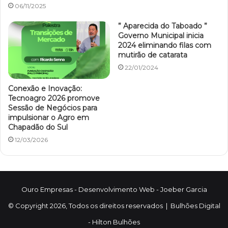
06/11/2025
” Aparecida do Taboado ”
Governo Municipal inicia
2024 eliminando filas com
mutirão de catarata
22/01/2024
Conexão e Inovação:
Tecnoagro 2026 promove
Sessão de Negócios para
impulsionar o Agro em
Chapadão do Sul
12/03/2026
Ouro Empresas
- Desenvolvimento Web -
Joeber Garcia
© Copyright 2026, Todos os direitos reservados |
Bulhões Digital
-
Hilton Bulhões