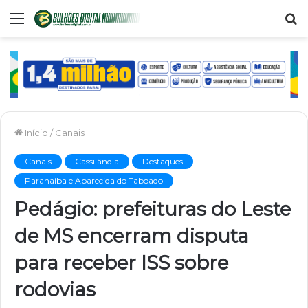
Menu
P
p
Início
/
Canais
Canais
Cassilândia
Destaques
Paranaiba e Aparecida do Taboado
Pedágio: prefeituras do Leste
de MS encerram disputa
para receber ISS sobre
rodovias