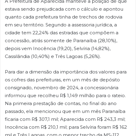
A Prefeitura de Aparecida manteve a posição de que
estava sendo prejudicada com o cálculo e apontou
quanto cada prefeitura tinha de trechos de rodovia
em seu território. Segundo a assessoria jurídica, a
cidade tem 22,24% das estradas que compõem a
concessão, atrás somente de Paranaíba (28,10%),
depois vem Inocência (19,20), Selvíria (14,82%),
Cassilândia (10,40%) e Três Lagoas (5,26%).
Para dar a dimensão da importância dos valores para
os cofres das prefeituras, em um mês de depósito
consignado, novembro de 2024, a concessionária
informou que recolheu R$ 1,149 milhão para o rateio.
Na primeira prestação de contas, no final do ano
passado, ela mencionou que em um mês Paranaíba
ficaria com R$ 307,1 mil; Aparecida com R$ 243,3 mil;
Inocência com R$ 210,1 mil; para Selvíria foram R$ 162
mil e Três Lagoas, com o menor trecho da MS-112,