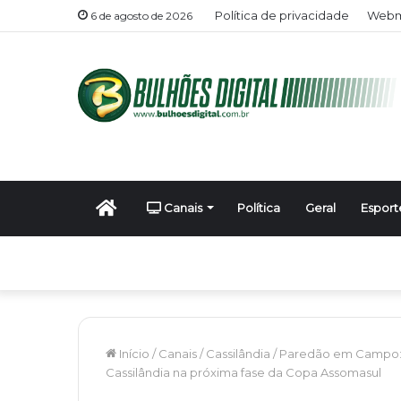
Política de privacidade
Webma
6 de agosto de 2026
Início
Canais
Política
Geral
Esport
Início
/
Canais
/
Cassilândia
/
Paredão em Campo: Go
Cassilândia na próxima fase da Copa Assomasul