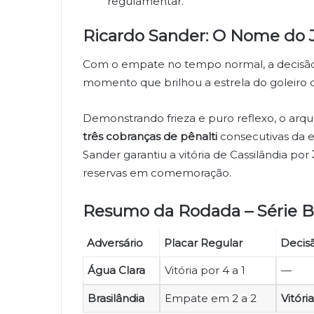
regulamentar.
Ricardo Sander: O Nome do 
Com o empate no tempo normal, a decisão d
momento que brilhou a estrela do goleiro 
Demonstrando frieza e puro reflexo, o arq
três cobranças de pênalti
consecutivas da 
Sander garantiu a vitória de Cassilândia por
reservas em comemoração.
Resumo da Rodada – Série B
Adversário
Placar Regular
Decis
Água Clara
Vitória por 4 a 1
—
Brasilândia
Empate em 2 a 2
Vitóri