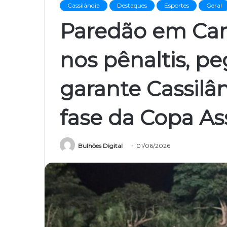
Cassilândia
Destaques
Esportes
Geral
Paredão em Cam
nos pênaltis, pe
garante Cassilâ
fase da Copa A
Bulhões Digital
01/06/2026