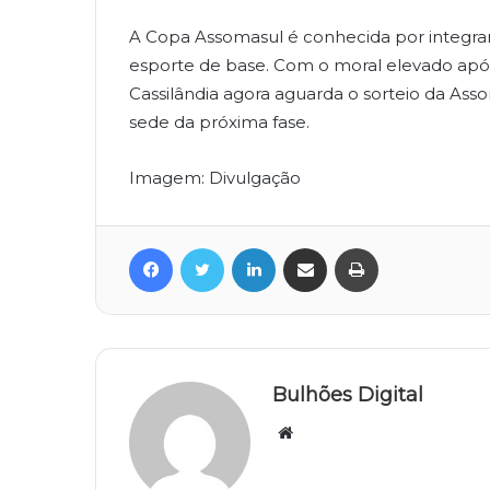
A Copa Assomasul é conhecida por integrar 
esporte de base. Com o moral elevado após
Cassilândia agora aguarda o sorteio da Ass
sede da próxima fase.
Imagem: Divulgação
Facebook
Twitter
Linkedin
Compartilhar via e-mail
Imprimir
Bulhões Digital
Website