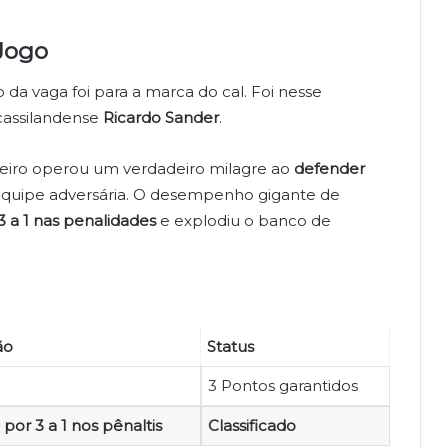
Jogo
a vaga foi para a marca do cal. Foi nesse
cassilandense
Ricardo Sander
.
ueiro operou um verdadeiro milagre ao
defender
equipe adversária. O desempenho gigante de
3 a 1 nas penalidades
e explodiu o banco de
ão
Status
3 Pontos garantidos
a por 3 a 1 nos pênaltis
Classificado