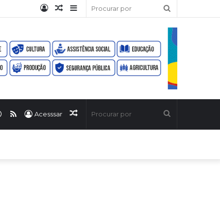
Entrar
Artigo
Barra
Procurar
aleatório
Lateral
por
ook
uTube
WhatsApp
RSS
Artigo
Procurar
Acesssar
aleatório
por