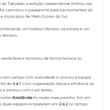
 do Taboado, a seleção cassilandense brilhou nas
l
e carimbou o passaporte para a próxima fase do
 municípios de Mato Grosso do Sul.
combinando um futebol ofensivo na estreia e um
 decisivo.
 sexta-feira e terminou de forma heroica no
rou em campo com autoridade e venceu a equipe
nte de
4 a 1
. Com organização tática e eficiência no
 e estreou com o pé direito.
 contra
Brasilândia
foi muito mais parelho. Em um
o, as duas equipes empataram em
2 a 2
no tempo