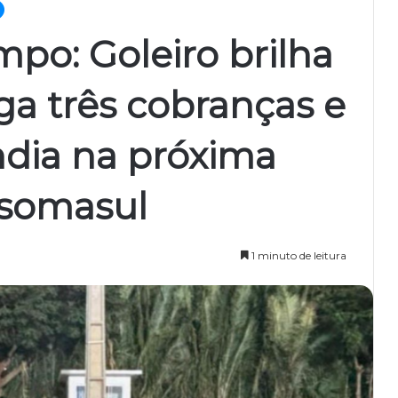
po: Goleiro brilha
ga três cobranças e
ndia na próxima
ssomasul
1 minuto de leitura