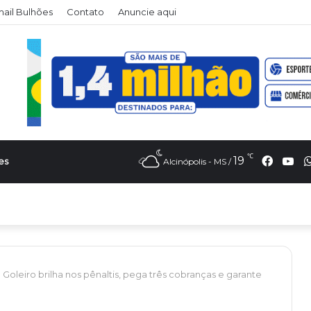
il Bulhões
Contato
Anuncie aqui
℃
Faceb
Yo
19
es
Alcinópolis - MS /
leiro brilha nos pênaltis, pega três cobranças e garante