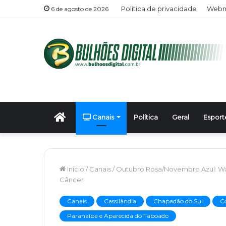
Política de privacidade
Webma
6 de agosto de 2026
Início
Canais
Política
Geral
Esport
Início
/
Canais
/
Outubro Rosa/Novembro Azul: W
Câncer
Canais
Cassilândia
Chapadão do Sul
C
Paranaiba e Aparecida do Taboado