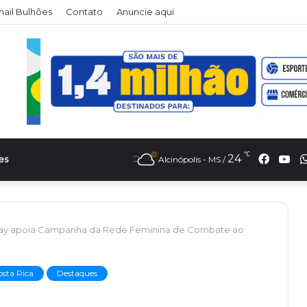
il Bulhões
Contato
Anuncie aqui
℃
Faceb
Yo
24
es
Alcinópolis - MS /
ay apoia Campanha da Rede Feminina de Combate ao
osta Rica
Destaques