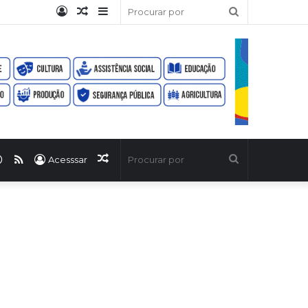
Entrar
Artigo
Barra
Procurar
aleatório
Lateral
por
ook
uTube
WhatsApp
RSS
Artigo
Procurar
Acesssar
aleatório
por