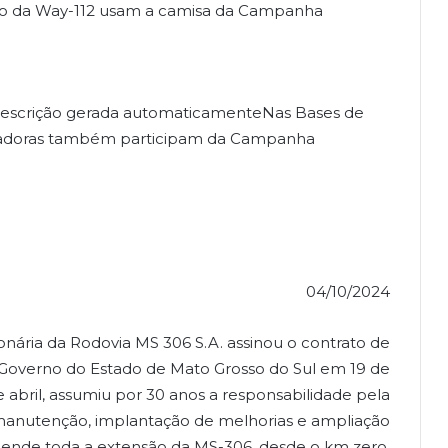
io da Way-112 usam a camisa da Campanha
Nas Bases de
boradoras também participam da Campanha
04/10/2024
nária da Rodovia MS 306 S.A. assinou o contrato de
Governo do Estado de Mato Grosso do Sul em 19 de
e abril, assumiu por 30 anos a responsabilidade pela
 manutenção, implantação de melhorias e ampliação
eende toda a extensão da MS-306, desde o km zero,