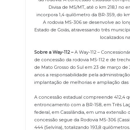
Divisa de MS/MT, até o km 218,1 no 
incorpora 1,4 quilômetro da BR-359, do km 
A rodovia MS-306 se desenvolve ao lon
Estado de Goiás, atravessando três municípi
localizados n
Sobre a Way-112 –
A Way-112 – Concessionár
de concessão da rodovia MS-112 e de trec
de Mato Grosso do Sul em 23 de março de 2
anos a responsabilidade pela administraçã
implantação de melhorias e ampliação das 
A concessão estadual compreende 412,4 qu
entroncamento com a BR-158, em Três La
federal, em Cassilândia, em uma extensão 
concessão segue da Rodovia MS-306 (Cassi
444 (Selvíria), totalizando 193,8 quilômet