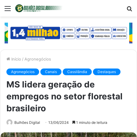
Menu
P
p
Início
/
Agronegócios
Agronegócios
Canais
Cassilândia
Destaques
MS lidera geração de
empregos no setor florestal
brasileiro
Bulhões Digital
13/06/2024
1 minuto de leitura