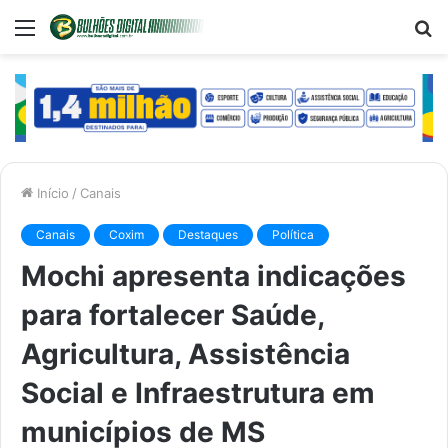
Menu
P
p
Início
/
Canais
Canais
Coxim
Destaques
Política
Mochi apresenta indicações
para fortalecer Saúde,
Agricultura, Assistência
Social e Infraestrutura em
municípios de MS