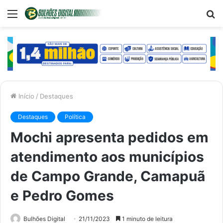
Menu
P
p
Início
/
Destaques
Destaques
Política
Mochi apresenta pedidos em
atendimento aos municípios
de Campo Grande, Camapuã
e Pedro Gomes
Bulhões Digital
21/11/2023
1 minuto de leitura