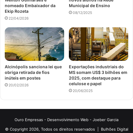
nomeado Embaixador da
Municipal de Ensino
Ekip Rozeta
08/12/2025
22/04/2026
Alcinópolis sanciona lei que
Exportações industriais do
obriga retirada de fios
MS somam US$ 3 bilhões em
inúteis em postes
2025, com destaque para
celulose e papel
20/02/2026
20/06/2025
Ouro Empresas
- Desenvolvimento Web -
Joeber Garcia
© Copyright 2026, Todos os direitos reservados |
Bulhões Digital