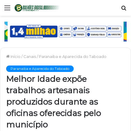
Menu
P
p
Início
/
Canais
/
Paranaiba e Aparecida do Taboado
Paranaiba e Aparecida do Taboado
Melhor Idade expõe
trabalhos artesanais
produzidos durante as
oficinas oferecidas pelo
município