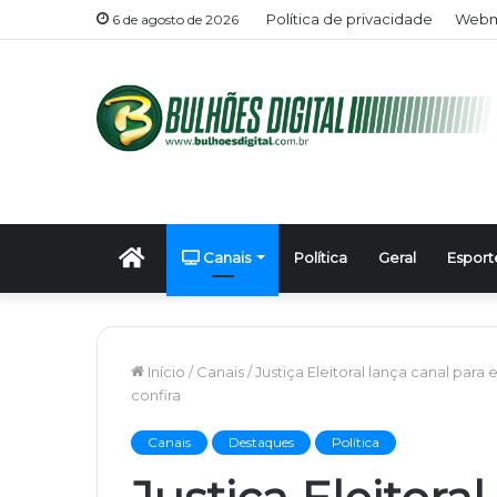
Política de privacidade
Webma
6 de agosto de 2026
Início
Canais
Política
Geral
Esport
Início
/
Canais
/
Justiça Eleitoral lança canal par
confira
Canais
Destaques
Política