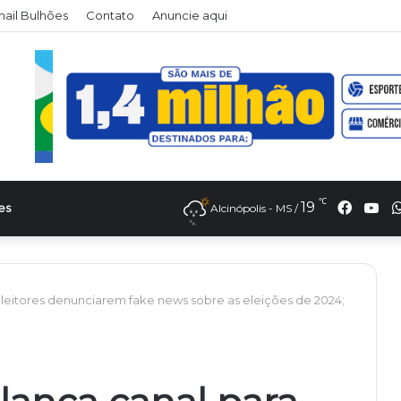
il Bulhões
Contato
Anuncie aqui
℃
Faceb
Yo
19
es
Alcinópolis - MS /
a eleitores denunciarem fake news sobre as eleições de 2024;