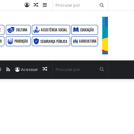
Entrar
Artigo
Barra
Procurar
aleatório
Lateral
por
ook
uTube
WhatsApp
RSS
Artigo
Procurar
Acesssar
aleatório
por