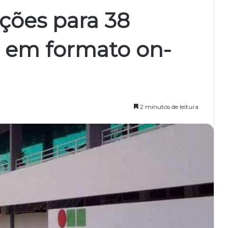
ições para 38
s em formato on-
2 minutos de leitura