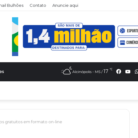
il Bulhões
Contato
Anuncie aqui
℃
Faceb
Yo
17
es
Alcinópolis - MS /
os gratuitos em formato on-line