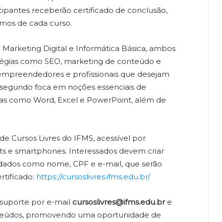
icipantes receberão certificado de conclusão,
mos de cada curso.
Marketing Digital e Informática Básica, ambos
atégias como SEO, marketing de conteúdo e
a empreendedores e profissionais que desejam
 o segundo foca em noções essenciais de
ntas como Word, Excel e PowerPoint, além de
de Cursos Livres do IFMS, acessível por
ts e smartphones. Interessados devem criar
dados como nome, CPF e e-mail, que serão
rtificado:
https://cursoslivres.ifms.edu.br/
 suporte por e-mail
cursoslivres@ifms.edu.br
e
onteúdos, promovendo uma oportunidade de