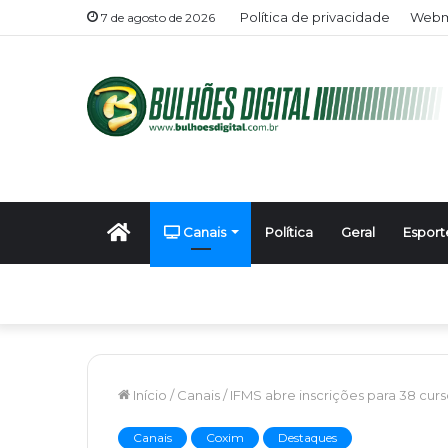
Política de privacidade
Webma
7 de agosto de 2026
Início
Canais
Política
Geral
Esport
Início
/
Canais
/
IFMS abre inscrições para 38 curs
Canais
Coxim
Destaques