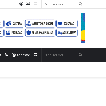
Entrar
Artigo
Barra
Procurar
aleatório
Lateral
por
ook
uTube
WhatsApp
RSS
Artigo
Procurar
Acesssar
aleatório
por