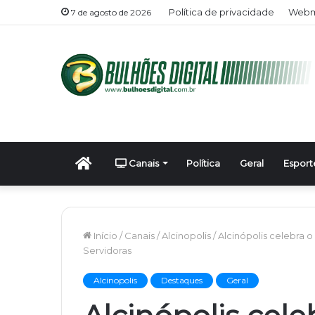
Política de privacidade
Webma
7 de agosto de 2026
Início
Canais
Política
Geral
Esport
Início
/
Canais
/
Alcinopolis
/
Alcinópolis celebra o
Servidoras
Alcinopolis
Destaques
Geral