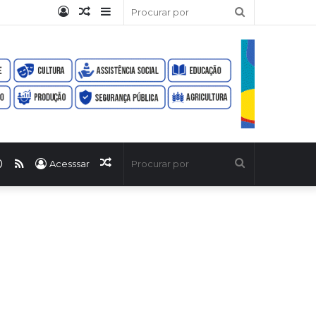
Entrar
Artigo
Barra
Procurar
aleatório
Lateral
por
ook
uTube
WhatsApp
RSS
Artigo
Procurar
Acesssar
aleatório
por