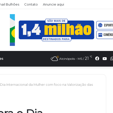
il Bulhões
Contato
Anuncie aqui
℃
Faceb
Yo
21
es
Alcinópolis - MS /
 Dia Internacional da Mulher com foco na Valorização das