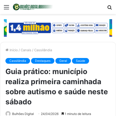
Menu
P
p
Início
/
Canais
/
Cassilândia
Cassilândia
Destaques
Geral
Saúde
Guia prático: município
realiza primeira caminhada
sobre autismo e saúde neste
sábado
Bulhões Digital
24/04/2026
1 minuto de leitura