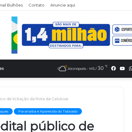
ail Bulhões
Contato
Anuncie aqui
℃
Faceb
Yo
30
es
Alcinópolis - MS /
ico de licitação da Rota da Celulose
aques
Paranaiba e Aparecida do Taboado
dital público de