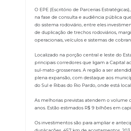
O EPE (Escritório de Parcerias Estratégicas
na fase de consulta e audiência pública q
do sistema rodoviário, entre eles investime
de duplicação de trechos rodoviários, margi
operacionais, veículos e sistemas de cobran
Localizado na porção central e leste do Esta
principais corredores que ligam a Capital 
sul-mato-grossenses. A região a ser atendid
plena expansão, com destaque aos municíp
do Sul e Ribas do Rio Pardo, onde está loca
As melhorias previstas atendem o volume d
anos. Estão estimados R$ 9 bilhões em capi
Os investimentos são para ampliar e anteci
duplicações, 457 km de acostamentos, 203 k