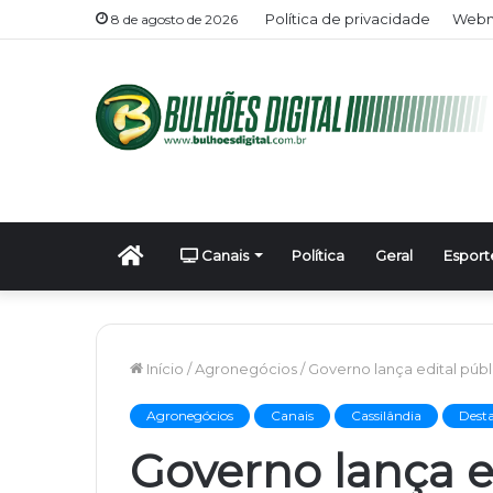
Política de privacidade
Webm
8 de agosto de 2026
Início
Canais
Política
Geral
Esport
Início
/
Agronegócios
/
Governo lança edital públ
Agronegócios
Canais
Cassilândia
Dest
Governo lança e