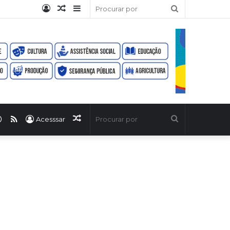
Entrar
Artigo
Barra
Procurar
aleatório
Lateral
por
ook
uTube
WhatsApp
RSS
Artigo
Procurar
Acesssar
aleatório
por