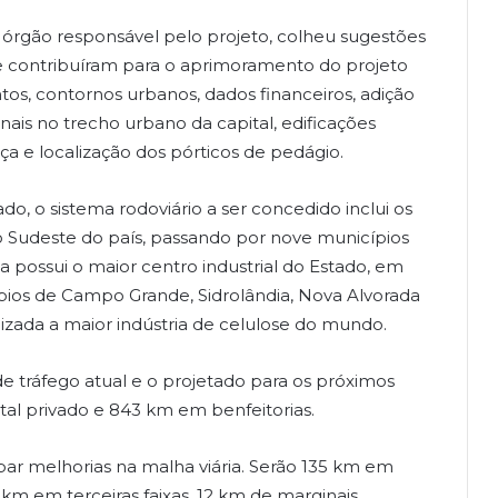
), órgão responsável pelo projeto, colheu sugestões
ue contribuíram para o aprimoramento do projeto
ntos, contornos urbanos, dados financeiros, adição
nais no trecho urbano da capital, edificações
ça e localização dos pórticos de pedágio.
do, o sistema rodoviário a ser concedido inclui os
ao Sudeste do país, passando por nove municípios
a possui o maior centro industrial do Estado, em
ios de Campo Grande, Sidrolândia, Nova Alvorada
lizada a maior indústria de celulose do mundo.
e tráfego atual e o projetado para os próximos
tal privado e 843 km em benfeitorias.
par melhorias na malha viária. Serão 135 km em
m em terceiras faixas, 12 km de marginais,