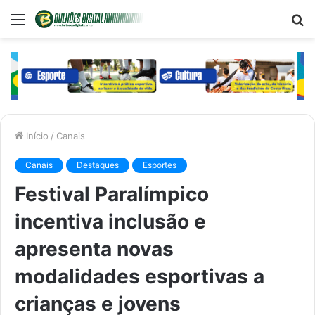
Menu
P
p
Início
/
Canais
Canais
Destaques
Esportes
Festival Paralímpico
incentiva inclusão e
apresenta novas
modalidades esportivas a
crianças e jovens