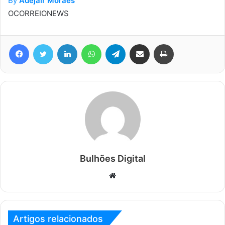
By
Adejair Moraes
OCORREIONEWS
Facebook
Twitter
Linkedin
WhatsApp
Telegram
Compartilhar via e-mail
Imprimir
Bulhões Digital
Website
Artigos relacionados