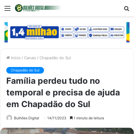
Menu
P
p
Início
/
Canais
/
Chapadão do Sul
Chapadão do Sul
Família perdeu tudo no
temporal e precisa de ajuda
em Chapadão do Sul
Bulhões Digital
14/11/2023
1 minuto de leitura