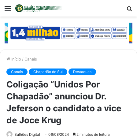
Menu
P
p
Início
/
Canais
Canais
Chapadão do Sul
Destaques
Coligação “Unidos Por
Chapadão” anunciou Dr.
Jeferson o candidato a vice
de Joce Krug
Bulhões Digital
06/08/2024
2 minutos de leitura