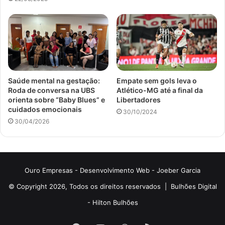
Saúde mental na gestação:
Empate sem gols leva o
Roda de conversa na UBS
Atlético-MG até a final da
orienta sobre “Baby Blues” e
Libertadores
cuidados emocionais
30/10/2024
30/04/2026
Ouro Empresas
- Desenvolvimento Web -
Joeber Garcia
© Copyright 2026, Todos os direitos reservados |
Bulhões Digital
-
Hilton Bulhões