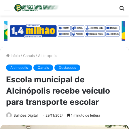
Menu
P
p
Início
/
Canais
/
Alcinopolis
Alcinopolis
Canais
Destaques
Escola municipal de
Alcinópolis recebe veículo
para transporte escolar
Bulhões Digital
29/11/2024
1 minuto de leitura