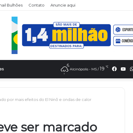
il Bulhões
Contato
Anuncie aqui
℃
Faceb
Yo
19
es
Alcinópolis - MS /
o por mais efeitos do El Ninõ e ondas de calor
eve ser marcado