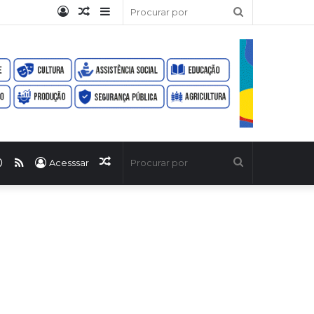
Entrar
Artigo
Barra
Procurar
aleatório
Lateral
por
ook
uTube
WhatsApp
RSS
Artigo
Procurar
Acesssar
aleatório
por