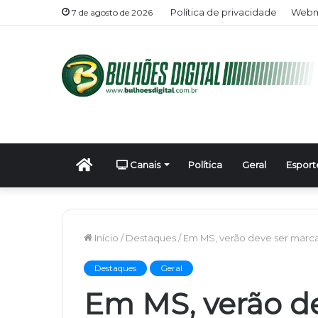
Política de privacidade
Webma
7 de agosto de 2026
Início
Canais
Política
Geral
Esport
Início
/
Destaques
/
Em MS, verão deve ser marcad
Destaques
Geral
Em MS, verão d