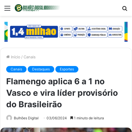
Menu
P
p
Início
/
Canais
Canais
Destaques
Esportes
Flamengo aplica 6 a 1 no
Vasco e vira líder provisório
do Brasileirão
Bulhões Digital
03/06/2024
1 minuto de leitura