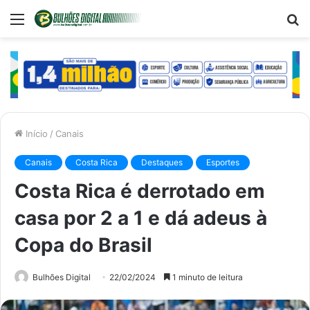
Menu
P
p
Início
/
Canais
Canais
Costa Rica
Destaques
Esportes
Costa Rica é derrotado em
casa por 2 a 1 e dá adeus à
Copa do Brasil
Bulhões Digital
22/02/2024
1 minuto de leitura