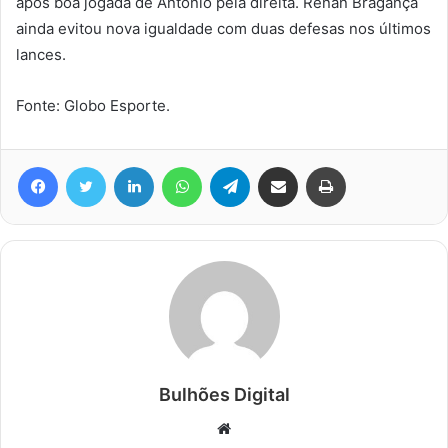
após boa jogada de Antônio pela direita. Renan Bragança
ainda evitou nova igualdade com duas defesas nos últimos
lances.
Fonte: Globo Esporte.
Facebook
Twitter
Linkedin
WhatsApp
Telegram
Compartilhar via e-mail
Imprimir
Bulhões Digital
Website