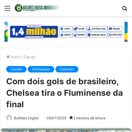
Menu
P
p
Início
/
Canais
Canais
Destaques
Esportes
Com dois gols de brasileiro,
Chelsea tira o Fluminense da
final
Bulhões Digital
09/07/2025
2 minutos de leitura