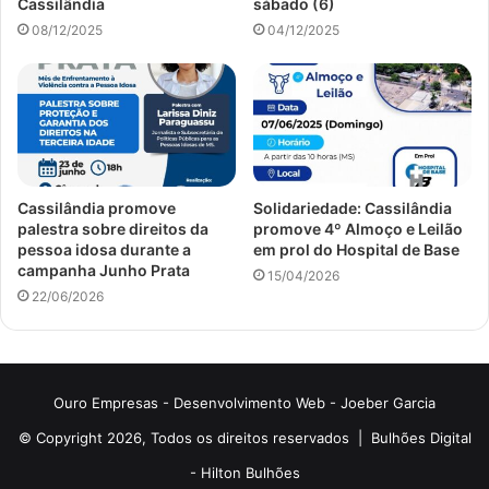
Cassilândia
sábado (6)
08/12/2025
04/12/2025
Cassilândia promove
Solidariedade: Cassilândia
palestra sobre direitos da
promove 4º Almoço e Leilão
pessoa idosa durante a
em prol do Hospital de Base
campanha Junho Prata
15/04/2026
22/06/2026
Ouro Empresas
- Desenvolvimento Web -
Joeber Garcia
© Copyright 2026, Todos os direitos reservados |
Bulhões Digital
-
Hilton Bulhões