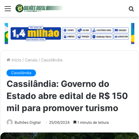
Menu
P
p
Início
/
Canais
/
Cassilândia
Cassilândia
Cassilândia: Governo do
Estado abre edital de R$ 150
mil para promover turismo
Bulhões Digital
25/06/2024
1 minuto de leitura