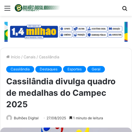
Menu
P
p
Início
/
Canais
/
Cassilândia
Cassilândia
Destaques
Esportes
Geral
Cassilândia divulga quadro
de medalhas do Campec
2025
Bulhões Digital
27/08/2025
1 minuto de leitura