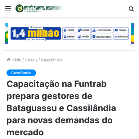
Menu
P
p
Início
/
Canais
/
Cassilândia
Cassilândia
Capacitação na Funtrab
prepara gestores de
Bataguassu e Cassilândia
para novas demandas do
mercado