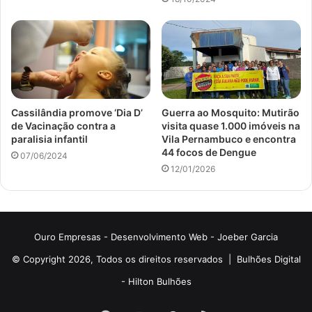
Cassilândia promove ‘Dia D’
Guerra ao Mosquito: Mutirão
de Vacinação contra a
visita quase 1.000 imóveis na
paralisia infantil
Vila Pernambuco e encontra
44 focos de Dengue
07/06/2024
12/01/2026
Ouro Empresas
- Desenvolvimento Web -
Joeber Garcia
© Copyright 2026, Todos os direitos reservados |
Bulhões Digital
-
Hilton Bulhões