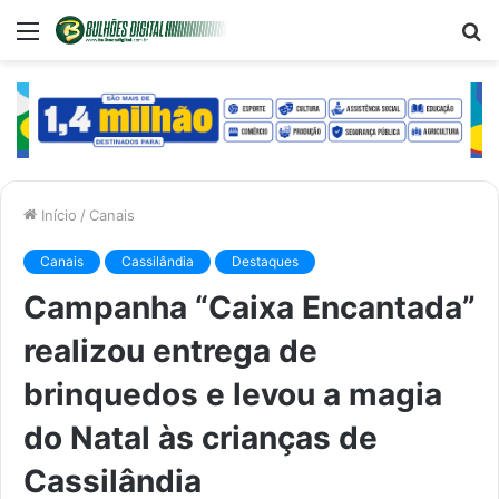
Menu
P
p
Início
/
Canais
Canais
Cassilândia
Destaques
Campanha “Caixa Encantada”
realizou entrega de
brinquedos e levou a magia
do Natal às crianças de
Cassilândia