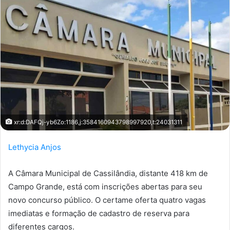
xr:d:DAFQj-yb6Zo:1186,j:3584160943798997920,t:24031311
Lethycia Anjos
A Câmara Municipal de Cassilândia, distante 418 km de
Campo Grande, está com inscrições abertas para seu
novo concurso público. O certame oferta quatro vagas
imediatas e formação de cadastro de reserva para
diferentes cargos.