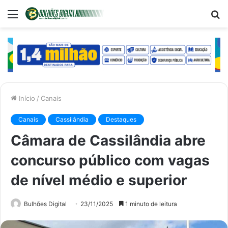
Menu
P
p
Início
/
Canais
Canais
Cassilândia
Destaques
Câmara de Cassilândia abre
concurso público com vagas
de nível médio e superior
Bulhões Digital
23/11/2025
1 minuto de leitura