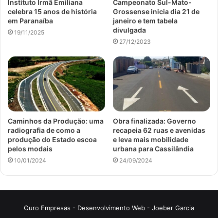
Instituto Irmã Emiliana
Campeonato Sul-Mato-
celebra 15 anos de história
Grossense inicia dia 21 de
em Paranaíba
janeiro e tem tabela
divulgada
19/11/2025
27/12/2023
Caminhos da Produção: uma
Obra finalizada: Governo
radiografia de como a
recapeia 62 ruas e avenidas
produção do Estado escoa
e leva mais mobilidade
pelos modais
urbana para Cassilândia
10/01/2024
24/09/2024
Ouro Empresas
- Desenvolvimento Web -
Joeber Garcia