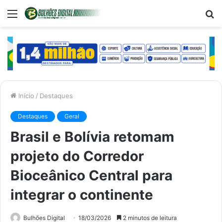
Menu
P
p
Início
/
Destaques
Destaques
Geral
Brasil e Bolívia retomam
projeto do Corredor
Bioceânico Central para
integrar o continente
Bulhões Digital
18/03/2026
2 minutos de leitura