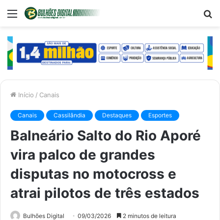
Menu
P
p
Início
/
Canais
Canais
Cassilândia
Destaques
Esportes
Balneário Salto do Rio Aporé
vira palco de grandes
disputas no motocross e
atrai pilotos de três estados
Bulhões Digital
09/03/2026
2 minutos de leitura