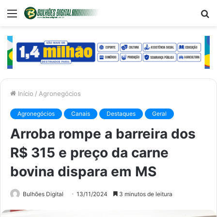
Menu
P
p
Início
/
Agronegócios
Agronegócios
Canais
Destaques
Geral
Arroba rompe a barreira dos
R$ 315 e preço da carne
bovina dispara em MS
Bulhões Digital
13/11/2024
3 minutos de leitura