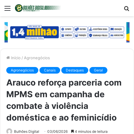
Menu
P
p
Início
/
Agronegócios
Agronegócios
Canais
Destaques
Geral
Arauco reforça parceria com
MPMS em campanha de
combate à violência
doméstica e ao feminicídio
Bulhões Digital
03/06/2026
4 minutos de leitura