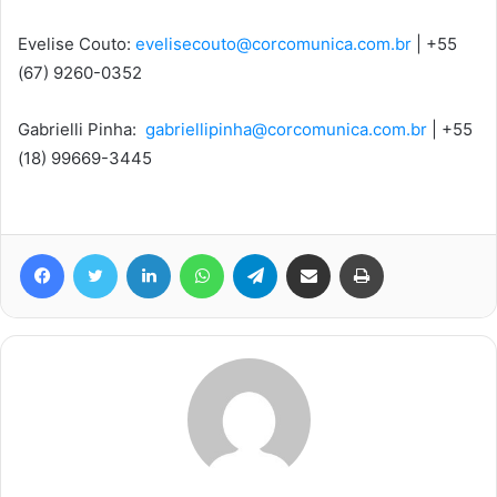
Evelise Couto:
evelisecouto@corcomunica.com.br
| +55
(67) 9260-0352
Gabrielli Pinha:
gabriellipinha@corcomunica.com.br
| +55
(18) 99669-3445
Facebook
Twitter
Linkedin
WhatsApp
Telegram
Compartilhar via e-mail
Imprimir