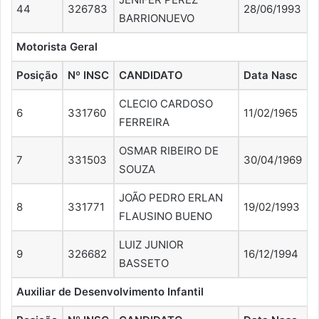
44
326783
28/06/1993
BARRIONUEVO
Motorista Geral
Posição
Nº INSC
CANDIDATO
Data Nasc
CLECIO CARDOSO
6
331760
11/02/1965
FERREIRA
OSMAR RIBEIRO DE
7
331503
30/04/1969
SOUZA
JOÃO PEDRO ERLAN
8
331771
19/02/1993
FLAUSINO BUENO
LUIZ JUNIOR
9
326682
16/12/1994
BASSETO
Auxiliar de Desenvolvimento Infantil