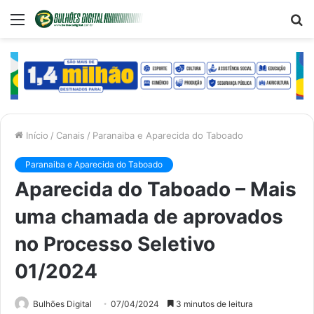
Menu
P
p
Início
/
Canais
/
Paranaiba e Aparecida do Taboado
Paranaiba e Aparecida do Taboado
Aparecida do Taboado – Mais
uma chamada de aprovados
no Processo Seletivo
01/2024
Bulhões Digital
07/04/2024
3 minutos de leitura