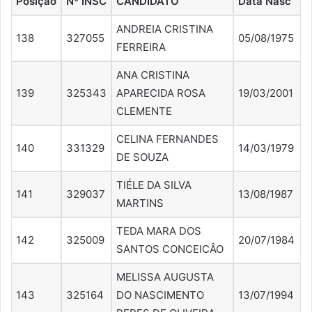
Posição
Nº INSC
CANDIDATO
Data Nasc
ANDREIA CRISTINA
138
327055
05/08/1975
FERREIRA
ANA CRISTINA
139
325343
APARECIDA ROSA
19/03/2001
CLEMENTE
CELINA FERNANDES
140
331329
14/03/1979
DE SOUZA
TIÉLE DA SILVA
141
329037
13/08/1987
MARTINS
TEDA MARA DOS
142
325009
20/07/1984
SANTOS CONCEICÂO
MELISSA AUGUSTA
143
325164
DO NASCIMENTO
13/07/1994