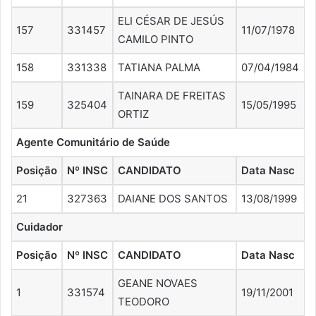
ELI CÉSAR DE JESÚS
157
331457
11/07/1978
CAMILO PINTO
158
331338
TATIANA PALMA
07/04/1984
TAINARA DE FREITAS
159
325404
15/05/1995
ORTIZ
Agente Comunitário de Saúde
Posição
Nº INSC
CANDIDATO
Data Nasc
21
327363
DAIANE DOS SANTOS
13/08/1999
Cuidador
Posição
Nº INSC
CANDIDATO
Data Nasc
GEANE NOVAES
1
331574
19/11/2001
TEODORO