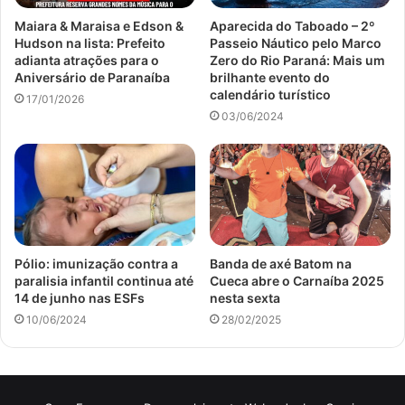
Maiara & Maraisa e Edson &
Aparecida do Taboado – 2º
Hudson na lista: Prefeito
Passeio Náutico pelo Marco
adianta atrações para o
Zero do Rio Paraná: Mais um
Aniversário de Paranaíba
brilhante evento do
calendário turístico
17/01/2026
03/06/2024
Pólio: imunização contra a
Banda de axé Batom na
paralisia infantil continua até
Cueca abre o Carnaíba 2025
14 de junho nas ESFs
nesta sexta
10/06/2024
28/02/2025