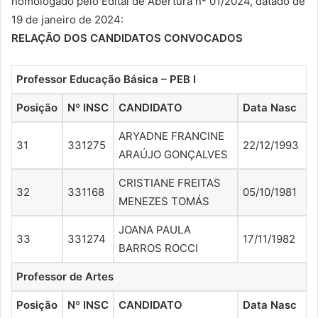
homologado pelo Edital de Abertura nº 01/2024, datado de
19 de janeiro de 2024:
RELAÇÃO DOS CANDIDATOS CONVOCADOS
Professor Educação Básica – PEB I
Posição
Nº INSC
CANDIDATO
Data Nasc
ARYADNE FRANCINE
31
331275
22/12/1993
ARAÚJO GONÇALVES
CRISTIANE FREITAS
32
331168
05/10/1981
MENEZES TOMÁS
JOANA PAULA
33
331274
17/11/1982
BARROS ROCCI
Professor de Artes
Posição
Nº INSC
CANDIDATO
Data Nasc