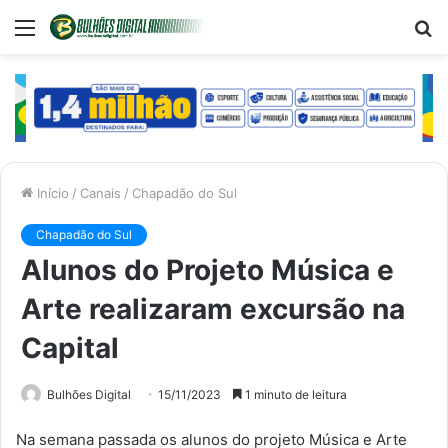
Menu
P
p
Início
/
Canais
/
Chapadão do Sul
Chapadão do Sul
Alunos do Projeto Música e
Arte realizaram excursão na
Capital
Bulhões Digital
15/11/2023
1 minuto de leitura
Na semana passada os alunos do projeto Música e Arte