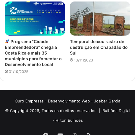
Programa “Cidade
Temporal deixou rastro de
Empreendedora” chega a
destruição em Chapadão do
Costa Rica e mais 35
Sul
municípios para fomentar o
13/11/2023
Desenvolvimento Local
31/10/2025
Ouro Empresas
- Desenvolvimento Web -
Joeber Garcia
© Copyright 2026, Todos os direitos reservados |
Bulhões Digital
-
Hilton Bulhões
Facebook
YouTube
WhatsApp
RSS