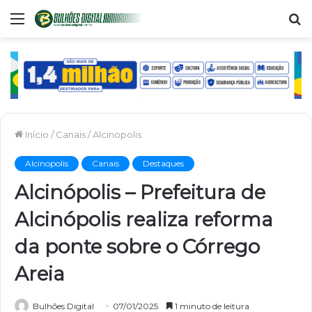
Menu
P
p
Início
/
Canais
/
Alcinopolis
Alcinopolis
Canais
Destaques
Alcinópolis – Prefeitura de
Alcinópolis realiza reforma
da ponte sobre o Córrego
Areia
Bulhões Digital
07/01/2025
1 minuto de leitura