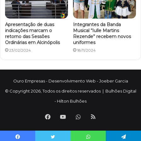
Apresentação de duas
Integrantes da Banda
indicações marcam o
Musical “Iulle Martins
retorno das Sessões
Rezende” recebem novos
Ordinárias em Alcinópolis
uniformes
23/02/2024
18/11/2024
Ouro Empresas
- Desenvolvimento Web -
Joeber Garcia
© Copyright 2026, Todos os direitos reservados |
Bulhões Digital
-
Hilton Bulhões
Facebook
YouTube
WhatsApp
RSS