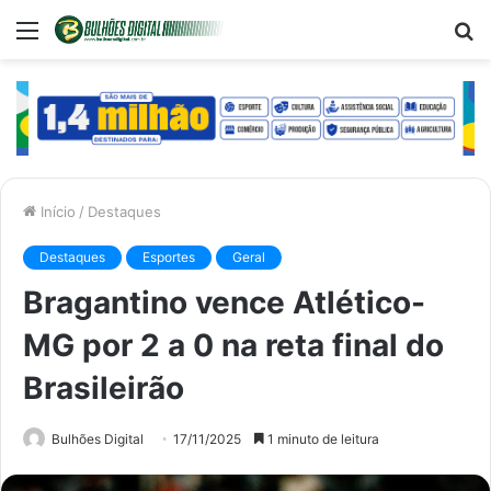
Menu
P
p
Início
/
Destaques
Destaques
Esportes
Geral
Bragantino vence Atlético-
MG por 2 a 0 na reta final do
Brasileirão
Bulhões Digital
17/11/2025
1 minuto de leitura