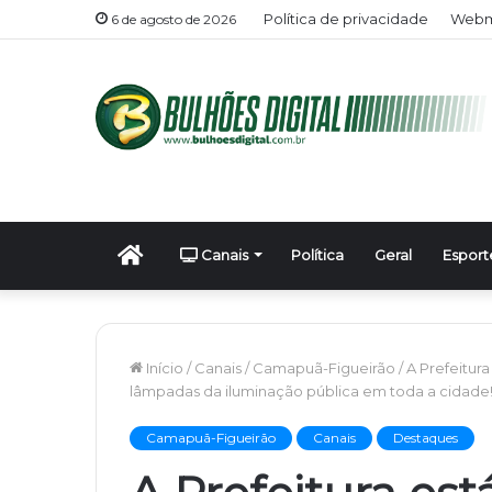
Política de privacidade
Webma
6 de agosto de 2026
Início
Canais
Política
Geral
Esport
Início
/
Canais
/
Camapuã-Figueirão
/
A Prefeitur
lâmpadas da iluminação pública em toda a cidade
Camapuã-Figueirão
Canais
Destaques