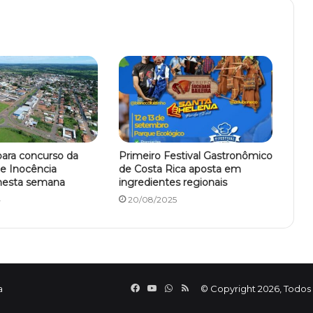
para concurso da
Primeiro Festival Gastronômico
de Inocência
de Costa Rica aposta em
nesta semana
ingredientes regionais
4
20/08/2025
Facebook
YouTube
WhatsApp
RSS
a
© Copyright 2026, Todos 