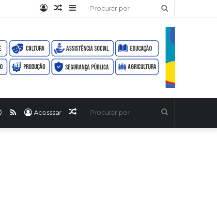
Entrar
Artigo
Barra
Procurar
aleatório
Lateral
por
ook
uTube
WhatsApp
RSS
Artigo
Procurar
Acesssar
aleatório
por