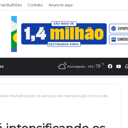
il Bulhões
Contato
Anuncie aqui
℃
Faceb
Yo
19
es
Alcinópolis - MS /
a está intensificando os serviços de manutenção e troca de
!