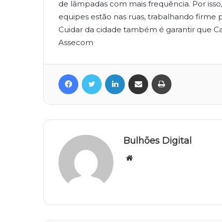
de lâmpadas com mais frequência. Por iss
equipes estão nas ruas, trabalhando firme p
Cuidar da cidade também é garantir que C
Assecom
Facebook
Twitter
Linkedin
Compartilhar via e-mail
Imprimir
Bulhões Digital
Website