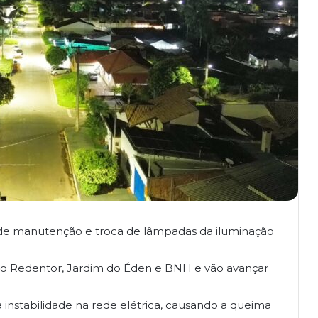
os de manutenção e troca de lâmpadas da iluminação
to Redentor, Jardim do Éden e BNH e vão avançar
nstabilidade na rede elétrica, causando a queima