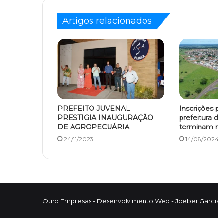
Artigos relacionados
PREFEITO JUVENAL
Inscrições 
PRESTIGIA INAUGURAÇÃO
prefeitura 
DE AGROPECUÁRIA
terminam 
24/11/2023
14/08/202
Ouro Empresas
- Desenvolvimento Web -
Joeber Garci