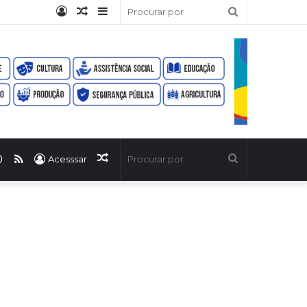
Entrar
Artigo
Barra
Procurar
aleatório
Lateral
por
ook
uTube
WhatsApp
RSS
Artigo
Procurar
Acesssar
aleatório
por