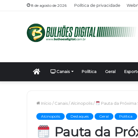
Política de privacidade
Webm
8 de agosto de 2026
Início
Canais
Política
Geral
Esport
Início
/
Canais
/
Alcinopolis
/
Pauta da Próxima S
Alcinopolis
Destaques
Geral
Política
Pauta da Pró