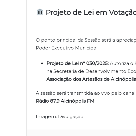
Projeto de Lei em Votaçã
O ponto principal da Sessão será a aprecia
Poder Executivo Municipal:
Projeto de Lei n° 030/2025:
Autoriza o E
na Secretaria de Desenvolvimento E
Associação dos Artesãos de Alcinópolis
A sessão será transmitida ao vivo pelo canal
Rádio 87,9 Alcinópolis FM
.
Imagem: Divulgação
Facebook
Twitter
Linkedin
Compartilhar via e-mail
Imprimir