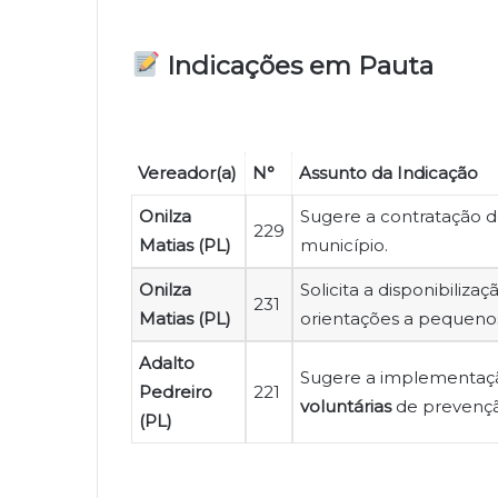
Indicações em Pauta
Vereador(a)
N°
Assunto da Indicação
Onilza
Sugere a contratação
229
Matias (PL)
município.
Onilza
Solicita a disponibiliz
231
Matias (PL)
orientações a pequenos
Adalto
Sugere a implementaçã
Pedreiro
221
voluntárias
de prevençã
(PL)