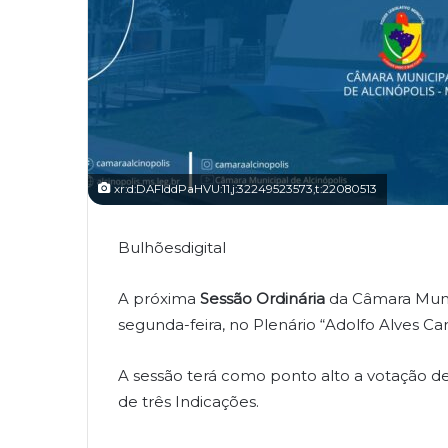
xr:d:DAFIddPaHVU:11,j:32249523573,t:22080513
Bulhõesdigital
A próxima
Sessão Ordinária
da Câmara Muni
segunda-feira, no Plenário “Adolfo Alves Car
A sessão terá como ponto alto a votação d
de três Indicações.