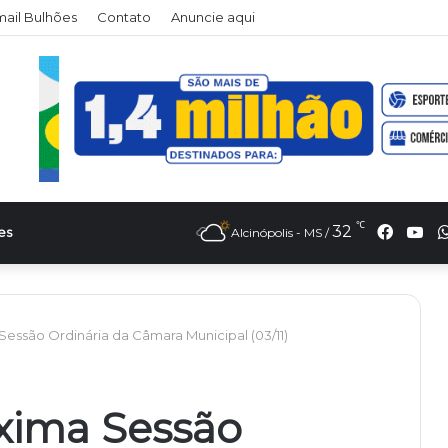
ail Bulhões
Contato
Anuncie aqui
℃
Faceb
Yo
32
es
Alcinópolis - MS /
essão Ordinária da Câmara Municipal (03/11)
xima Sessão