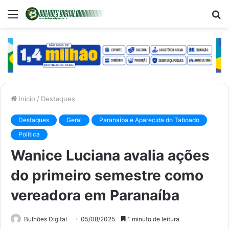
Menu
P
p
Início
/
Destaques
Destaques
Geral
Paranaiba e Aparecida do Taboado
Política
Wanice Luciana avalia ações
do primeiro semestre como
vereadora em Paranaíba
Bulhões Digital
05/08/2025
1 minuto de leitura