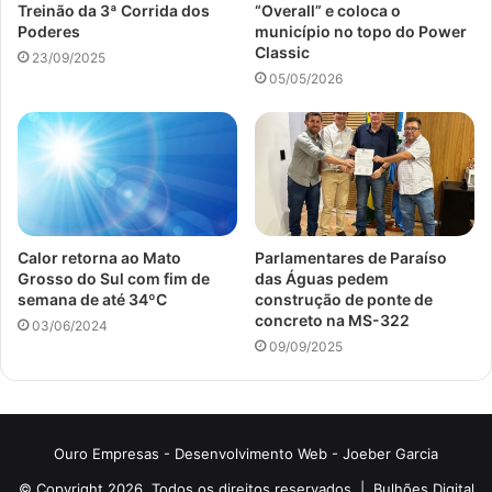
Treinão da 3ª Corrida dos
“Overall” e coloca o
Poderes
município no topo do Power
Classic
23/09/2025
05/05/2026
Calor retorna ao Mato
Parlamentares de Paraíso
Grosso do Sul com fim de
das Águas pedem
semana de até 34ºC
construção de ponte de
concreto na MS-322
03/06/2024
09/09/2025
Ouro Empresas
- Desenvolvimento Web -
Joeber Garcia
© Copyright 2026, Todos os direitos reservados |
Bulhões Digital