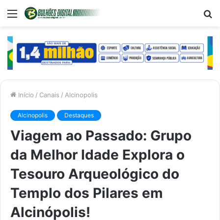
Menu
P
p
Início
/
Canais
/
Alcinopolis
Alcinopolis
Destaques
Viagem ao Passado: Grupo
da Melhor Idade Explora o
Tesouro Arqueológico do
Templo dos Pilares em
Alcinópolis!