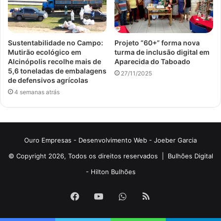
Sustentabilidade no Campo:
Projeto “60+” forma nova
Mutirão ecológico em
turma de inclusão digital em
Alcinópolis recolhe mais de
Aparecida do Taboado
5,6 toneladas de embalagens
27/11/2025
de defensivos agrícolas
4 semanas atrás
Ouro Empresas
- Desenvolvimento Web -
Joeber Garcia
© Copyright 2026, Todos os direitos reservados |
Bulhões Digital
-
Hilton Bulhões
Facebook
YouTube
WhatsApp
RSS