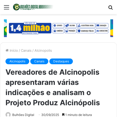
Menu
P
p
Início
/
Canais
/
Alcinopolis
Alcinopolis
Canais
Destaques
Vereadores de Alcinopolis
apresentaram várias
indicações e analisam o
Projeto Produz Alcinópolis
Bulhões Digital
30/09/2025
1 minuto de leitura