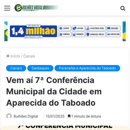
Menu
P
p
Início
/
Canais
Canais
Destaques
Paranaiba e Aparecida do Taboado
Vem aí 7ª Conferência
Municipal da Cidade em
Aparecida do Taboado
Bulhões Digital
15/01/2025
1 minuto de leitura