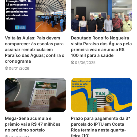
Volta às Aulas: Pais devem
Deputado Rodolfo Nogueira
comparecer às escolas para
visita Paraíso das Águas pela
assinar rematrícula em
primeira vez e anuncia R$
Paraíso das Águas; confira o
100 mil para a saúde
cronograma
05/06/2025
06/01/2026
Mega-Sena acumula e
Prazo para pagamento da 3ª
prêmio vai a R$ 47 milhões
parcela do IPTU em Costa
no próximo sorteio
Rica termina nesta quarta-
feira (10)