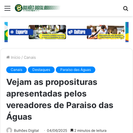
Menu
P
p
Início
/
Canais
Canais
Destaques
Paraíso das Águas
Vejam as proposituras
apresentadas pelos
vereadores de Paraiso das
Águas
Bulhões Digital
04/06/2025
2 minutos de leitura