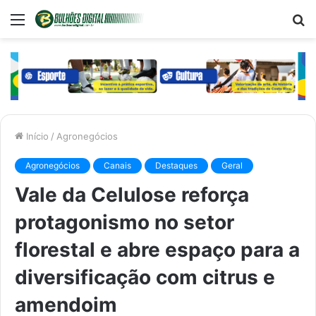
Menu
P
p
Início
/
Agronegócios
Agronegócios
Canais
Destaques
Geral
Vale da Celulose reforça
protagonismo no setor
florestal e abre espaço para a
diversificação com citrus e
amendoim